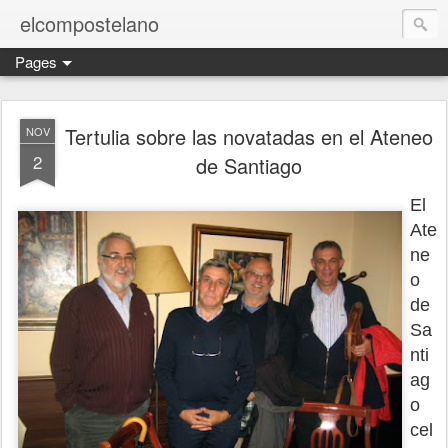
elcompostelano
Pages
Tertulia sobre las novatadas en el Ateneo
NOV
2
de Santiago
El
Ate
ne
o
de
Sa
nti
ag
o
cel