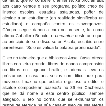
da Maía, que foi concelleiro amiense, xa proclamaba
aos catro ventos o seu programa político cheo de
lirismo: escolas, estradas asfaltadas, poñer de
alcalde a un estudiante (en realidade significaba un
estudiado) e campaña contra os sinvergonzas.
Cómpre seguir dando a cara no presente, tal como
afirma Caballero Bonald, o
cervantes
deste ano que,
ao principio do seu discurso en Alcalá, escribiu entre
parénteses: “Solo es válida la palabra pronunciada”.
E leo no taboleiro que a biblioteca Ánxel Casal ofrece
libros con letra grande, libros de doada comprensión
ou libros en linguaxe braille, e ademais leva os
préstamos a casa aos socios con dificultade para
moverse. Imaxino que estaría orgulloso o editor e
alcalde compostelán
paseado
no 36 en Cacheiras
que lle dá nome a este centro público, sempre
ateigado. E leo no xornal que se exhumaron os
restos de Neruda na súa casa-museo de Isla Negra