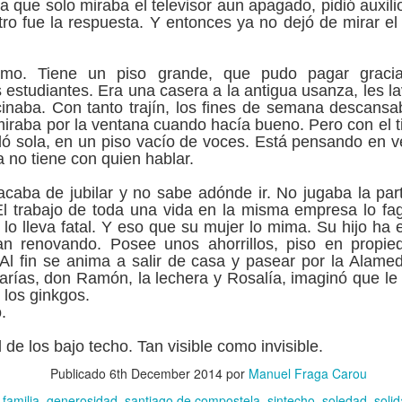
 que solo miraba el televisor aun apagado, pidió auxili
apoyó mucha gente”, se adelanta a decir Andrés
otro fue la respuesta. Y entonces ya no dejó de mirar el 
(Santiago, 1960), profesor acreditado para cáted
en la Facultad de Medicina y Odontología de la 
dentistas por los cuatro costados, Blanco dejó l
imo. Tiene un piso grande, que pudo pagar gracia
de su hijo hace unos once años para dedicarse e
s estudiantes. Era una casera a la antigua usanza, les l
docencia universitaria, donde además dice haber
inaba. Con tanto trajín, los fines de semana descansa
siete mil pacientes. “Nuestro grado, tras el de la
iraba por la ventana cuando hacía bueno. Pero con el t
Complutense de Madrid –donde por cierto obtuve
 sola, en un piso vacío de voces. Está pensando en ve
de profesor–, es el segundo mejor valorado del p
a no tiene con quien hablar.
acaba de jubilar y no sabe adónde ir. No jugaba la parti
El trabajo de toda una vida en la misma empresa lo fag
e lo lleva fatal. Y eso que su mujer lo mima. Su hijo ha 
n renovando. Posee unos ahorrillos, piso en propie
 Al fin se anima a salir de casa y pasear por la Alam
Marías, don Ramón, la lechera y Rosalía, imaginó que le g
 los ginkgos.
o.
d de los bajo techo. Tan visible como invisible.
Publicado
6th December 2014
por
Manuel Fraga Carou
:
familia
generosidad
santiago de compostela
sintecho
soledad
solid