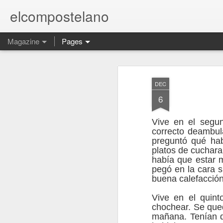
elcompostelano
Magazine
Pages
DEC
6
Vive en el segu
correcto deambula
preguntó qué hab
platos de cuchara
había que estar 
pegó en la cara si
buena calefacción
Vive en el quint
chochear. Se qued
mañana. Tenían do