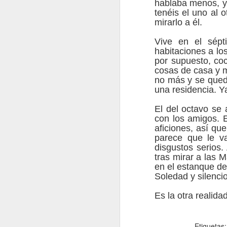
hablaba menos, ya
tenéis el uno al 
mirarlo a él.
Vive en el sépt
habitaciones a lo
por supuesto, coc
cosas de casa y m
no más y se quedó
una residencia. Y
El del octavo se 
con los amigos. 
aficiones, así qu
parece que le va
disgustos serios.
tras mirar a las 
en el estanque de
Soledad y silenci
Es la otra realida
Etiquetas