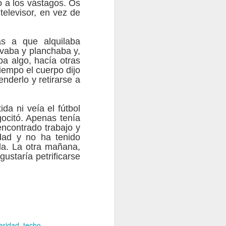
o a los vástagos. Os
 Blanco Carrión
televisor, en vez de
ra de Medicina Oral
USC. De familia de
a clínica en manos
s a que alquilaba
n exclusiva a la
avaba y planchaba y,
 atendido a unos
ba algo, hacía otras
 Universidad
iempo el cuerpo dijo
 mi primera plaza
nderlo y retirarse a
aís.
da ni veía el fútbol
ocitó. Apenas tenía
encontrado trabajo y
dad y no ha tenido
eda. La otra mañana,
ustaría petrificarse
aridad
techo