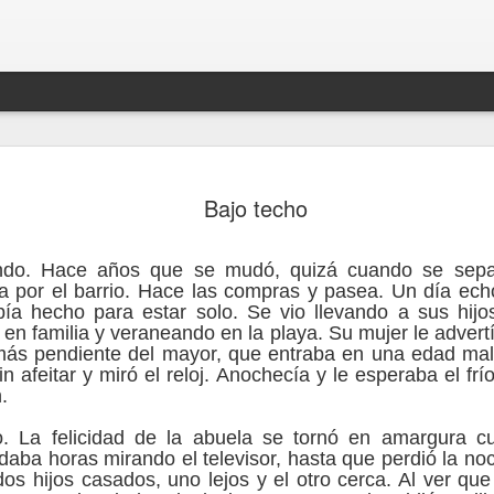
Andrés Blanco Carrión,
AUG
4
Bajo techo
y profesor de la USC:
“Odontología es el gra
ndo. Hace años que se mudó, quizá cuando se sepa
valorado de España, tr
 por el barrio. Hace las compras y pasea. Un día echó
ía hecho para estar solo. Se vio llevando a sus hijo
Complutense”. El espec
 en familia y veraneando en la playa. Su mujer le advert
más pendiente del mayor, que entraba en una edad mal
superado un proceso o
n afeitar y miró el reloj. Anochecía y le esperaba el fr
.
y ha vuelto con ánimo
o. La felicidad de la abuela se tornó en amargura 
Es el mejor dentista del año 2025, una reciente d
aba horas mirando el televisor, hasta que perdió la noc
otorgó el Consejo General de Dentistas de Espa
s hijos casados, uno lejos y el otro cerca. Al ver qu
sorpresa tremenda que me llenó de alegría, por