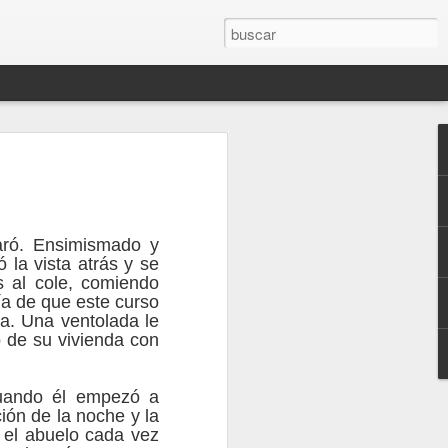
 dentista
do mejor
ró. Ensimismado y
as la
 la vista atrás y se
s al cole, comiendo
ialista ha
ía de que este curso
a. Una ventolada le
ncológico
ío de su vivienda con
cuando él empezó a
istinción que le
ión de la noche y la
ña. “Fue una
e el abuelo cada vez
que sé que me