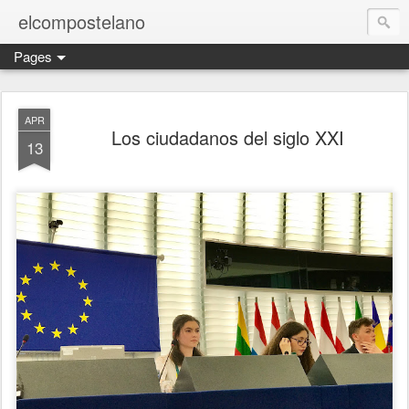
elcompostelano
Pages
APR
Los ciudadanos del siglo XXI
13