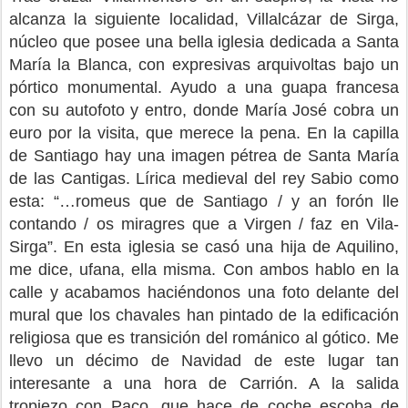
alcanza la siguiente localidad, Villalcázar de Sirga,
núcleo que posee una bella iglesia dedicada a Santa
María la Blanca, con expresivas arquivoltas bajo un
pórtico monumental. Ayudo a una guapa francesa
con su autofoto y entro, donde María José cobra un
euro por la visita, que merece la pena. En la capilla
de Santiago hay una imagen pétrea de Santa María
de las Cantigas. Lírica medieval del rey Sabio como
esta: “…romeus que de Santiago / y an forón lle
contando / os miragres que a Virgen / faz en Vila-
Sirga”. En esta iglesia se casó una hija de Aquilino,
me dice, ufana, ella misma. Con ambos hablo en la
calle y acabamos haciéndonos una foto delante del
mural que los chavales han pintado de la edificación
religiosa que es transición del románico al gótico. Me
llevo un décimo de Navidad de este lugar tan
interesante a una hora de Carrión. A la salida
tropiezo con Paco, que hace de coche escoba de