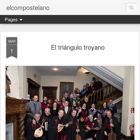
elcompostelano
Pages
MAR
El triángulo troyano
1