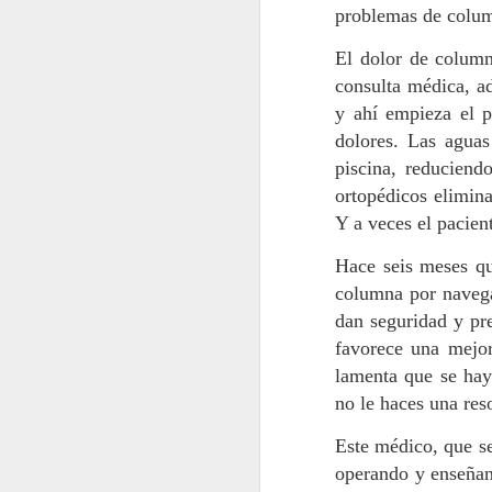
problemas de column
El dolor de column
“M
consulta médica, ad
ex
a
y ahí empieza el p
q
dolores. Las aguas
p
piscina, reduciend
el
en
ortopédicos elimina
A
Y a veces el pacien
Hace seis meses qu
columna por navegac
Si
dan seguridad y pre
au
favorece una mejor
en
lamenta que se hay
mu
li
no le haces una res
Este médico, que se
A
operando y enseñand