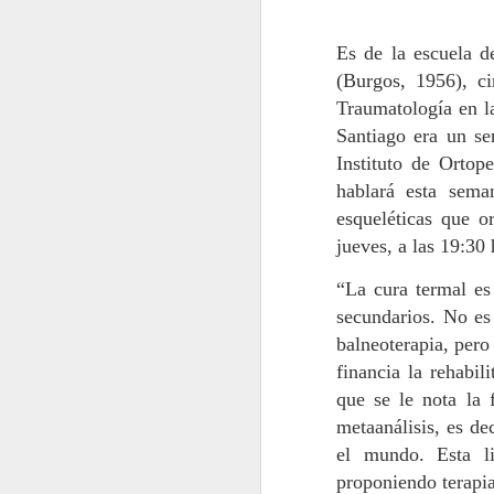
Manuel Quintana
JUL
27
Martelo, pintor e
Es de la escuela d
creador do libro de
(Burgos, 1956), ci
acuarelas Miradas do
Traumatología en l
Camiño: “Entendo a
Santiago era un se
pintura como a propia
Instituto de Ortop
viaxe dentro de cada
hablará esta sema
obra. Fuxir do fácil e
M
esqueléticas que 
clásico animou este
jueves, a las 19:30
traballo sobre as rutas
xacobeas”
a
“La cura termal es
fa
Un artista ten a “liberdade” de
secundarios. No es
Ro
colocar como queira os elementos
v
dunha composición pictórica, dixo
balneoterapia, pero
tr
Manuel Quintana Martelo
financia la rehabil
ha
(Santiago, 1946) na presentación
que se le nota la
de Miradas do Camiño, un libro de
metaanálisis, es de
acuarelas e debuxos coeditado
pola Xunta de Galicia e Teófilo
el mundo. Esta li
A
Edicións.
proponiendo terapia