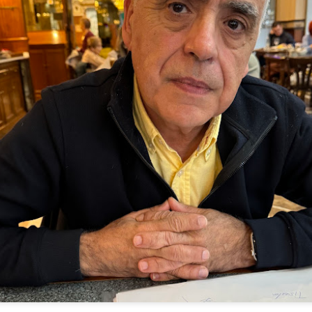
apoyó mucha gente”, se adelanta a decir Andrés
(Santiago, 1960), profesor acreditado para cáted
en la Facultad de Medicina y Odontología de la 
dentistas por los cuatro costados, Blanco dejó l
de su hijo hace unos once años para dedicarse e
docencia universitaria, donde además dice haber
siete mil pacientes. “Nuestro grado, tras el de la
Complutense de Madrid –donde por cierto obtuve
de profesor–, es el segundo mejor valorado del p