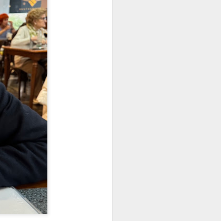
 Blanco Carrión
ra de Medicina Oral
USC. De familia de
a clínica en manos
n exclusiva a la
 atendido a unos
 Universidad
 mi primera plaza
aís.