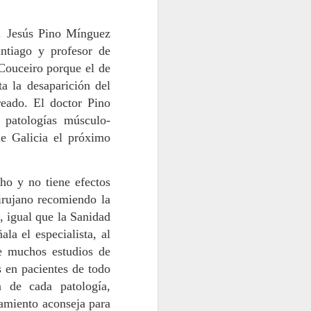
Raíz e alma do
MAY
10
Carballiño
a. Jesús Pino Mínguez
Era día de feira no Carballiño. Os
antiago y profesor de
cinco de Santiago fomos no
Couceiro porque el de
coche de Ramón Lois, liboriano da
a la desaparición del
vigorosa peña local e natural de
Dacón. Espéranos o mergullo
reado. El doctor Pino
frondoso no Arenteiro, pero sen
 patologías músculo-
mollarnos: balneario, museo do
e Galicia el próximo
papel, piscifactoría e muíño das
lousas. Logo de invadir o espazo
das fontes termais, baixamos ao
río, xeneroso en auga e
ho y no tiene efectos
fervenzas.
irujano recomiendo la
, igual que la Sanidad
la el especialista, al
e muchos estudios de
s en pacientes de todo
n de cada patología,
tamiento aconseja para