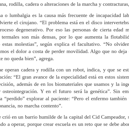
buenos maestros. Yo era muy de
Palestina”. Fue profesora de árabe en la USC y
a, rodilla, cadera o alteraciones de la marcha y contracturas, 
números y ecuaciones.
trabajó en la Fundación Araguaney
a o lumbalgia es la causa más frecuente de incapacidad lab
i vida en Santiago ha sido una aventura maravillosa, llena de
vierte el cirujano. “El problema está en el disco intervertebr
periencias, gracias a la gente que me rodea, una familia que me
poya un montón –mi marido, mis suegros, mis cuñadas, mis amigos,
roceso degenerativo. Por eso las personas de cierta edad 
ue también son familia–. Todos me han dado la oportunidad de formar
 termales son más densas, por lo que aumenta la flotabili
arte de esta maravillosa ciudad y me han hecho sentirme una más de
o estas molestias”, según explica el facultativo. “No olvide
los”. Así habla Rawan Abdalah (Jordania, 1982), que lleva veinte años
tre nosotros tras casarse con un santiagués-palestino.
mos el dolor a costa de perder movilidad. Algo que no deja 
Óscar Porral, librero: “Las librerías subsistirán
PR
te no queda bien”, agrega.
22
siempre que desarrollen una identidad propia”.
Apunta que la mayoría de los colegas que conoce
e operan cadera y rodilla con un robot, indica, y que se est
son grandes lectores
ión: “El gran avance de la especialidad está en estos siste
 las bicicletas son para el verano, los libros son para todo el año;
cisión, además de en los biomateriales que usamos y la inge
nque en abril tengan su día. “Ser lector es sin duda la puerta de
 osteointegración. Y en el futuro será la genética”. Sin em
trada al mundo de la librería, pero luego llega el drama de tener
a “perdido” explorar al paciente: “Pero el enfermo también t
chos libros a tu alcance y muy poco tiempo para leerlos. Cualquier
brero en su día a día pasará más tiempo cargando cajas que leyendo.
onancia, no marcha contento”.
 crió en un barrio humilde de la capital del Cid Campeador, 
Lección termal: enseñar deleitando
PR
o a operar, porque crear escuela es un reto que se debe abor
19