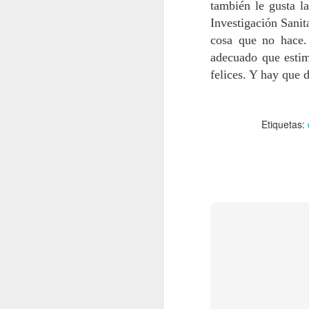
también le gusta la
Investigación Sanit
b
lo
cosa que no hace.
pr
adecuado que estim
in
felices. Y hay que 
de
Etiquetas:
A
L
m
Re
54
da
Em
te
A