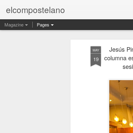
elcompostelano
Magazine
Pages
Jesús Pi
MAY
columna es
19
ses