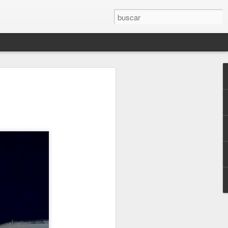
 dentista
do mejor
as la
ialista ha
ncológico
istinción que le
ña. “Fue una
que sé que me