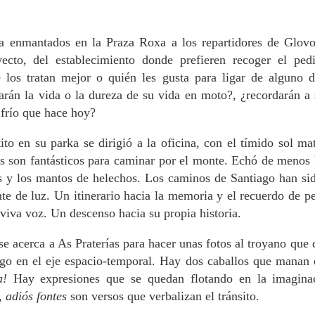
Noches de blanco
Manuel Ladra,
JUN
MAY
5
18
satén
catedrático de Álgebra
a enmantados en la Praza Roxa a los repartidores de Glovo
de la USC: “La
El calor africano nos aplanó este
yecto, del establecimiento donde prefieren recoger el ped
mayo, cuando los días se alargan
inteligencia artificial
hasta el infinito. Las mochilas
nunca te va a enseñar
los tratan mejor o quién les gusta para ligar de alguno 
circulan por las entradas a la
a pensar ni razonar”. El
arán la vida o la dureza de su vida en moto?, ¿recordarán a 
ciudad universal del Apóstol. El
profesor e investigador
 frío que hace hoy?
nuevo barrio de Santa Marta
afirma haberle dado
hormigonea los pies cansados de
Tiempo de silencio
AY
las peregrinas y peregrinos que se
“todo” a la universidad
to en su parka se dirigió a la oficina, con el tímido sol mat
3
Celia miraba desde el Pico Sacro, con ojos tristes, a los mortales
estiran, cruzan, beben y vuelven a
Es una persona discreta y
os son fantásticos para caminar por el monte. Echó de menos 
que enfilaban sus entrañas de juventud. El vecino que los guiaba
beber. La ermita urbana está
vocacional. “No quiero jubilarme”,
ún no había nacido, pero había escuchado de viva voz testimonios de
as y los mantos de helechos. Los caminos de Santiago han sid
cerrada, el párroco Chévere dice
es lo primero que me espeta
miliares y conocidos que habían presenciado el violento suceso de
que no hay voluntariado. Las
te de luz. Un itinerario hacia la memoria y el recuerdo de p
Manuel Ladra González (A
diño. Y lo contaba como si lo hubiese vivido: con amargura, con
almas del Camino se acomodan
viva voz. Un descenso hacia su propia historia.
Coruña, 1956) al sentarnos en el
ergüenza, con temor. No era para menos, a pesar de haber
en los bancos de la acera o de las
Casino. Es catedrático de Álgebra
anscurrido casi ochenta años. El sentimiento le apretaba la garganta
terrazas. Otros no paran ni para
de la USC e investigador principal
sta segarle las palabras.
e acerca a As Praterías para hacer unas fotos al troyano que
saludar.
del grupo de su especialidad: “Me
iago en el eje espacio-temporal. Hay dos caballos que manan
gusta tanto lo que hago, disfruto
a!
Hay expresiones que se quedan flotando en la imagina
mucho enseñando. Y las
Rawan Abdalah, intérprete de árabe-español: “Mi vida
PR
matemáticas me gustaron desde
, adiós fontes
son versos que verbalizan el tránsito.
27
aquí es maravillosa, pero me conecto mucho con
niño. Cierto que también tuve