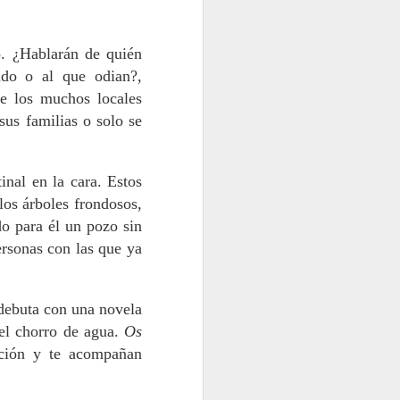
Raíz e alma do
MAY
10
Carballiño
. ¿Hablarán de quién
Era día de feira no Carballiño. Os
ido o al que odian?,
cinco de Santiago fomos no
coche de Ramón Lois, liboriano da
de los muchos locales
vigorosa peña local e natural de
sus familias o solo se
Dacón. Espéranos o mergullo
frondoso no Arenteiro, pero sen
mollarnos: balneario, museo do
papel, piscifactoría e muíño das
inal en la cara. Estos
lousas. Logo de invadir o espazo
los árboles frondosos,
das fontes termais, baixamos ao
o para él un pozo sin
río, xeneroso en auga e
fervenzas.
ersonas con las que ya
 debuta con una novela
 el chorro de agua.
Os
ción y te acompañan