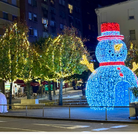
apoyó mucha gente”, se adelanta a decir Andrés
(Santiago, 1960), profesor acreditado para cáted
en la Facultad de Medicina y Odontología de la 
dentistas por los cuatro costados, Blanco dejó l
de su hijo hace unos once años para dedicarse e
docencia universitaria, donde además dice haber
siete mil pacientes. “Nuestro grado, tras el de la
Complutense de Madrid –donde por cierto obtuve
de profesor–, es el segundo mejor valorado del p