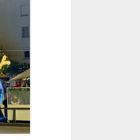
 Blanco Carrión
ra de Medicina Oral
USC. De familia de
a clínica en manos
n exclusiva a la
 atendido a unos
 Universidad
 mi primera plaza
aís.