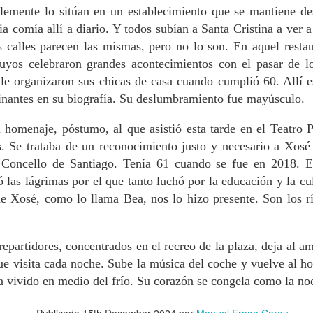
buenos maestros. Yo era muy de
Palestina”. Fue profesora de árabe en la USC y
lemente lo sitúan en un establecimiento que se mantiene d
números y ecuaciones.
trabajó en la Fundación Araguaney
ia comía allí a diario. Y todos subían a Santa Cristina a ver a
i vida en Santiago ha sido una aventura maravillosa, llena de
as calles parecen las mismas, pero no lo son. En aquel restau
periencias, gracias a la gente que me rodea, una familia que me
 suyos celebraron grandes acontecimientos con el pasar de lo
poya un montón –mi marido, mis suegros, mis cuñadas, mis amigos,
 le organizaron sus chicas de casa cuando cumplió 60. Allí 
ue también son familia–. Todos me han dado la oportunidad de formar
arte de esta maravillosa ciudad y me han hecho sentirme una más de
inantes en su biografía. Su deslumbramiento fue mayúsculo.
los”. Así habla Rawan Abdalah (Jordania, 1982), que lleva veinte años
tre nosotros tras casarse con un santiagués-palestino.
 homenaje, póstumo, al que asistió esta tarde en el Teatro P
Óscar Porral, librero: “Las librerías subsistirán
PR
s. Se trataba de un reconocimiento justo y necesario a Xos
22
siempre que desarrollen una identidad propia”.
 Concello de Santiago. Tenía 61 cuando se fue en 2018. E
Apunta que la mayoría de los colegas que conoce
 las lágrimas por el que tanto luchó por la educación y la cul
son grandes lectores
de Xosé, como lo llama Bea, nos lo hizo presente. Son los r
 las bicicletas son para el verano, los libros son para todo el año;
nque en abril tengan su día. “Ser lector es sin duda la puerta de
trada al mundo de la librería, pero luego llega el drama de tener
chos libros a tu alcance y muy poco tiempo para leerlos. Cualquier
repartidores, concentrados en el recreo de la plaza, deja al a
brero en su día a día pasará más tiempo cargando cajas que leyendo.
ue visita cada noche. Sube la música del coche y vuelve al ho
ía vivido en medio del frío. Su corazón se congela como la no
Lección termal: enseñar deleitando
PR
19