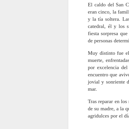
El caldo del San C
eran cinco, la famil
“M
y la tía soltera. L
ex
catedral, él y los
a
fiesta sorpresa que
q
p
de personas determ
el
en
Muy distinto fue el
A
muerte, enfrentada
por excelencia del
encuentro que avivó
jovial y sonriente 
Si
au
mar.
en
mu
Tras reparar en los 
li
de su madre, a la q
agridulces por el d
A