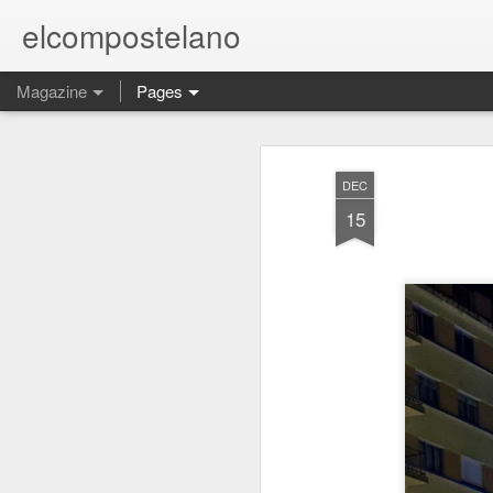
elcompostelano
Magazine
Pages
DEC
15