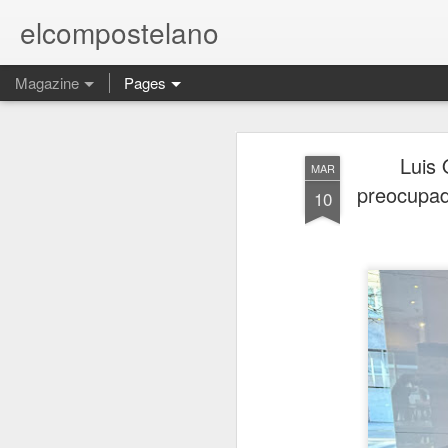
elcompostelano
Magazine
Pages
Luis 
MAR
preocupado
10