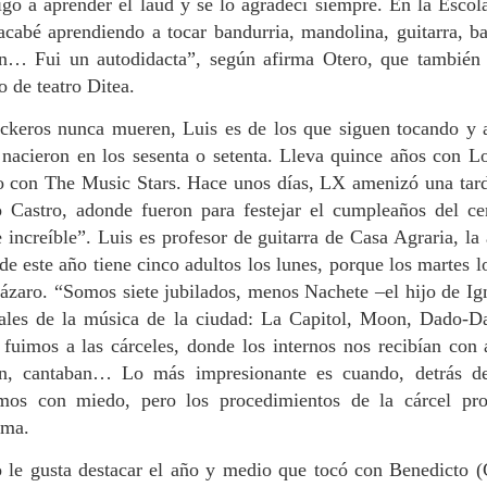
igó a aprender el laúd y se lo agradecí siempre. En la Escol
Noches de blanco
Manuel Ladra,
JUN
MAY
acabé aprendiendo a tocar bandurria, mandolina, guitarra, baj
5
18
satén
catedrático de Álgebra
ón… Fui un autodidacta”, según afirma Otero, que también 
de la USC: “La
El calor africano nos aplanó este
 de teatro Ditea.
mayo, cuando los días se alargan
inteligencia artificial
hasta el infinito. Las mochilas
nunca te va a enseñar
ckeros nunca mueren, Luis es de los que siguen tocando y 
circulan por las entradas a la
a pensar ni razonar”. El
 nacieron en los sesenta o setenta. Lleva quince años con Lo
ciudad universal del Apóstol. El
profesor e investigador
nuevo barrio de Santa Marta
 con The Music Stars. Hace unos días, LX amenizó una tard
afirma haberle dado
hormigonea los pies cansados de
Tiempo de silencio
AY
o Castro, adonde fueron para festejar el cumpleaños del ce
las peregrinas y peregrinos que se
“todo” a la universidad
3
Celia miraba desde el Pico Sacro, con ojos tristes, a los mortales
increíble”. Luis es profesor de guitarra de Casa Agraria, la
estiran, cruzan, beben y vuelven a
Es una persona discreta y
que enfilaban sus entrañas de juventud. El vecino que los guiaba
beber. La ermita urbana está
e este año tiene cinco adultos los lunes, porque los martes l
vocacional. “No quiero jubilarme”,
ún no había nacido, pero había escuchado de viva voz testimonios de
cerrada, el párroco Chévere dice
es lo primero que me espeta
ázaro. “Somos siete jubilados, menos Nachete –el hijo de I
miliares y conocidos que habían presenciado el violento suceso de
que no hay voluntariado. Las
Manuel Ladra González (A
diño. Y lo contaba como si lo hubiese vivido: con amargura, con
rales de la música de la ciudad: La Capitol, Moon, Dado-Da
almas del Camino se acomodan
Coruña, 1956) al sentarnos en el
ergüenza, con temor. No era para menos, a pesar de haber
en los bancos de la acera o de las
fuimos a las cárceles, donde los internos nos recibían con a
Casino. Es catedrático de Álgebra
anscurrido casi ochenta años. El sentimiento le apretaba la garganta
terrazas. Otros no paran ni para
de la USC e investigador principal
ban, cantaban… Lo más impresionante es cuando, detrás de
sta segarle las palabras.
saludar.
del grupo de su especialidad: “Me
amos con miedo, pero los procedimientos de la cárcel pr
gusta tanto lo que hago, disfruto
rma.
mucho enseñando. Y las
Rawan Abdalah, intérprete de árabe-español: “Mi vida
PR
matemáticas me gustaron desde
 le gusta destacar el año y medio que tocó con Benedicto (G
27
aquí es maravillosa, pero me conecto mucho con
niño. Cierto que también tuve