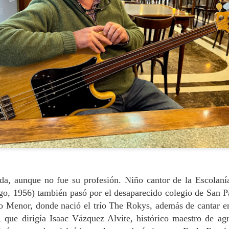
apoyó mucha gente”, se adelanta a decir Andrés
(Santiago, 1960), profesor acreditado para cáted
en la Facultad de Medicina y Odontología de la 
dentistas por los cuatro costados, Blanco dejó l
de su hijo hace unos once años para dedicarse e
docencia universitaria, donde además dice haber
siete mil pacientes. “Nuestro grado, tras el de la
Complutense de Madrid –donde por cierto obtuve
de profesor–, es el segundo mejor valorado del p
da, aunque no fue su profesión. Niño cantor de la Escolanía
go, 1956) también pasó por el desaparecido colegio de San P
o Menor, donde nació el trío The Rokys, además de cantar en
o, que dirigía Isaac Vázquez Alvite, histórico maestro de ag