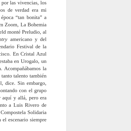
por las vivencias, los
cos de verdad era mi
 época “tan bonita” a
Zoom Zoom, La Bohemia
eld monté Preludio, al
ntry
americano y del
ndario Festival de la
isco. En Cristal Azul
estaba en Urogalo, un
na. Acompañábamos la
 tanto talento también
l, dice. Sin embargo,
montando con el grupo
aquí y allá, pero era
unto a Luis Rivero de
e Compostela Solidaria
 el escenario siempre