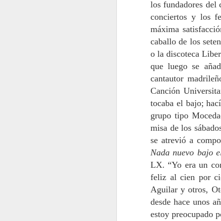
los fundadores del 
conciertos y los 
máxima satisfacció
“M
ex
caballo de los set
a
o la discoteca Libe
q
que luego se añad
p
el
cantautor madrileñ
en
Canción Universita
A
tocaba el bajo; ha
grupo tipo Moced
misa de los sábados
se atrevió a compo
Si
Nada nuevo bajo e
au
en
LX. “Yo era un com
mu
feliz al cien por 
li
Aguilar y otros, Ot
desde hace unos añ
A
estoy preocupado po