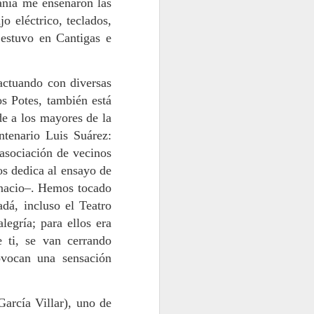
anía me enseñaron las
Raíz e alma do
MAY
o eléctrico, teclados,
10
Carballiño
estuvo en Cantigas e
Era día de feira no Carballiño. Os
cinco de Santiago fomos no
coche de Ramón Lois, liboriano da
actuando con diversas
vigorosa peña local e natural de
s Potes, también está
Dacón. Espéranos o mergullo
frondoso no Arenteiro, pero sen
e a los mayores de la
mollarnos: balneario, museo do
ntenario Luis Suárez:
papel, piscifactoría e muíño das
 asociación de vecinos
lousas. Logo de invadir o espazo
das fontes termais, baixamos ao
os dedica al ensayo de
río, xeneroso en auga e
gnacio–. Hemos tocado
fervenzas.
dá, incluso el Teatro
legría; para ellos era
 ti, se van cerrando
ovocan una sensación
arcía Villar), uno de