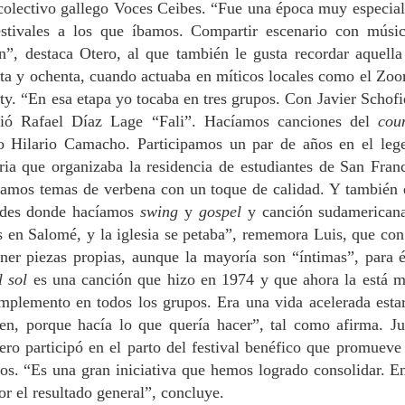
buenos maestros. Yo era muy de
colectivo gallego Voces Ceibes. “Fue una época muy especial 
Palestina”. Fue profesora de árabe en la USC y
números y ecuaciones.
festivales a los que íbamos. Compartir escenario con músi
trabajó en la Fundación Araguaney
n”, destaca Otero, al que también le gusta recordar aquella
i vida en Santiago ha sido una aventura maravillosa, llena de
periencias, gracias a la gente que me rodea, una familia que me
enta y ochenta, cuando actuaba en míticos locales como el 
poya un montón –mi marido, mis suegros, mis cuñadas, mis amigos,
rty. “En esa etapa yo tocaba en tres grupos. Con Javier Schofi
ue también son familia–. Todos me han dado la oportunidad de formar
ió Rafael Díaz Lage “Fali”. Hacíamos canciones del
cou
arte de esta maravillosa ciudad y me han hecho sentirme una más de
los”. Así habla Rawan Abdalah (Jordania, 1982), que lleva veinte años
o Hilario Camacho. Participamos un par de años en el lege
tre nosotros tras casarse con un santiagués-palestino.
ria que organizaba la residencia de estudiantes de San Franc
Óscar Porral, librero: “Las librerías subsistirán
PR
cíamos temas de verbena con un toque de calidad. Y también 
22
siempre que desarrollen una identidad propia”.
ades donde hacíamos
swing
y
gospel
y canción sudamerica
Apunta que la mayoría de los colegas que conoce
 en Salomé, y la iglesia se petaba”, rememora Luis, que con
son grandes lectores
ner piezas propias, aunque la mayoría son “íntimas”, para é
 las bicicletas son para el verano, los libros son para todo el año;
l sol
nque en abril tengan su día. “Ser lector es sin duda la puerta de
es una canción que hizo en 1974 y que ahora la está 
trada al mundo de la librería, pero luego llega el drama de tener
plemento en todos los grupos. Era una vida acelerada estar 
chos libros a tu alcance y muy poco tiempo para leerlos. Cualquier
cien, porque hacía lo que quería hacer”, tal como afirma. J
brero en su día a día pasará más tiempo cargando cajas que leyendo.
ero participó en el parto del festival benéfico que promuev
os. “Es una gran iniciativa que hemos logrado consolidar. En
Lección termal: enseñar deleitando
PR
r el resultado general”, concluye.
19