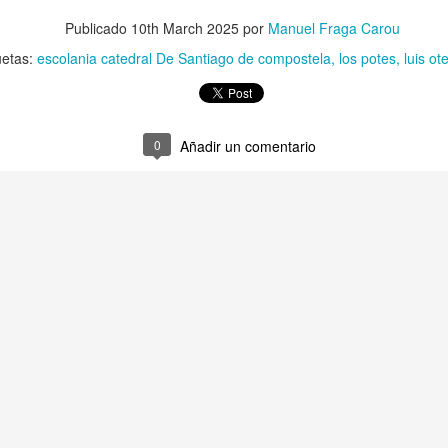
Las aguas del Miño discurren por su cauce, tras un invierno
invasivo donde el personal de Termas Romanas no dejó de
Publicado
10th March 2025
por
Manuel Fraga Carou
ombear para evitar que el balneario se anegase como otros años. Así
uetas:
 contaba el patrón en la mesa de clausura de las jornadas teórico-
escolania catedral De Santiago de compostela
los potes
luis ot
ácticas sobre la cura termal que se celebraron en la magnífica
stalación que mira al río. Antonio Garaloces y familia son un ejemplo
 emprendimiento, tradición y cultura.
0
Añadir un comentario
Renata Otero, docente e creadora plástica: “Os meus
PR
13
alumnos son mestres e agradecidos se os escoitas
con respecto”. A profesora de Secundaria asina unha
guía práctica de arteterapia con barro
oitou contra unha enfermidade autoinmune cando era moza. Os
édicos prognosticábanlle unha cadeira de rodas en dez anos. Hoxe,
nata Otero Ramallal, nacida en Barcelona e filla de emigrantes, ten
 e segue a andar polo seu propio pé. “Logo de chorar toda a noite
quela, decidín combater esta doenza dexenerativa ata darlle a volta.
pezo a facer deporte, adapto a miña alimentación e inicio unha
rapia psicolóxica, entre outras cousas.
La babel peregrina
PR