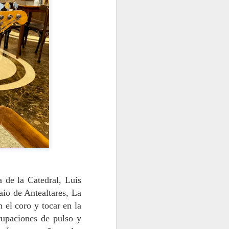
 Blanco Carrión
ra de Medicina Oral
USC. De familia de
a clínica en manos
n exclusiva a la
 atendido a unos
 Universidad
 mi primera plaza
aís.
 de la Catedral, Luis
aio de Antealtares, La
 el coro y tocar en la
rupaciones de pulso y