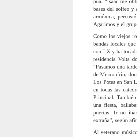
púa. “Isaac me obl
Manuel Quintana
JUL
bases del solfeo y 
27
Martelo, pintor e
armónica, percusi
creador do libro de
Agarimos y el grupo
acuarelas Miradas do
Camiño: “Entendo a
Como los viejos ro
pintura como a propia
bandas locales que
viaxe dentro de cada
con LX y ha tocado
obra. Fuxir do fácil e
M
residencia Volta d
clásico animou este
“Pasamos una tarde 
traballo sobre as rutas
de Meixonfrío, dond
xacobeas”
a
Los Potes en San L
fa
Un artista ten a “liberdade” de
Ro
colocar como queira os elementos
en todas las cated
v
dunha composición pictórica, dixo
Principal. También 
tr
Manuel Quintana Martelo
una fiesta, baila
ha
(Santiago, 1946) na presentación
puertas. Ir no íb
de Miradas do Camiño, un libro de
acuarelas e debuxos coeditado
extraña”, según afi
pola Xunta de Galicia e Teófilo
A
Edicións.
Al veterano músico